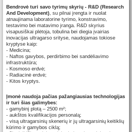
Bendrovė turi savo tyrimų skyrių - R&D (Research
And Development)
, su pilnai įrengta ir nuolat
atnaujinama laboratorine tyrimo, konstravimo,
testavimo bei matavimo įranga. R&D skyrius
visapusiškai plėtoja, tobulina bei diegia įvairias
inovacijas ultragarso srityse, naudojamas tokiose
kryptyse kaip:
- Medicina;
- Naftos gavybos, perdirbimo bei sandėliavimo
infrastruktūra;
- Kosmoso erdvė;
- Radiacinė erdvė;
- Kitos kryptys.
Įmonė naudoja pačias pažangiausias technologijas
ir turi šias galimybes:
- gamybinį plotą – 2500 m²;
- aukštos kvalifikacijos personalą;
- visą ultragarsinių skenerių ir jų ultragarsinių keitiklių
kūrimo ir gamybos ciklą;