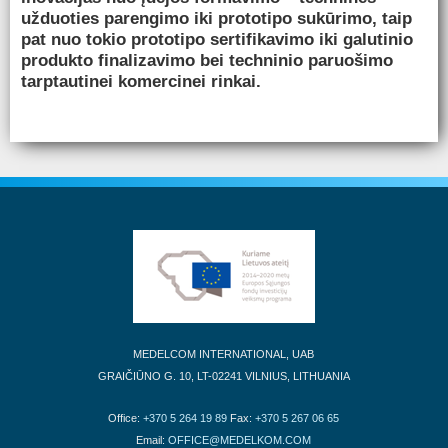
užduoties parengimo iki prototipo sukūrimo, taip
pat nuo tokio prototipo sertifikavimo iki galutinio
produkto finalizavimo bei techninio paruošimo
tarptautinei komercinei rinkai.
MEDELCOM INTERNATIONAL, UAB
GRAIČIŪNO G. 10, LT-02241 VILNIUS, LITHUANIA
Office:
+370 5 264 19 89
Fax:
+370 5 267 06 65
Email:
OFFICE@MEDELKOM.COM