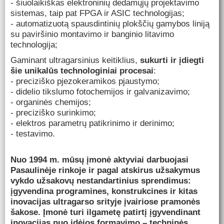
- šiuolaikiškas elektroninių dedamųjų projektavimo
sistemas, taip pat FPGA ir ASIC technologijas;
- automatizuotą spausdintinių plokščių gamybos liniją
su paviršinio montavimo ir banginio litavimo
technologija;
Gaminant ultragarsinius keitiklius,
sukurti ir įdiegti
šie unikalūs technologiniai procesai
:
- preciziško pjezokeramikos pjaustymo;
- didelio tikslumo fotochemijos ir galvanizavimo;
- organinės chemijos;
- preciziško surinkimo;
- elektros parametrų patikrinimo ir derinimo;
- testavimo.
Nuo 1994 m. mūsų įmonė aktyviai darbuojasi
Pasaulinėje rinkoje ir pagal atskirus užsakymus
vykdo užsakovų nestandartinius sprendimus:
įgyvendina programines, konstrukcines ir kitas
inovacijas ultragarso srityje įvairiose pramonės
šakose. Įmonė turi ilgametę patirtį įgyvendinant
inovacijas nuo įdėjos formavimo – techninės